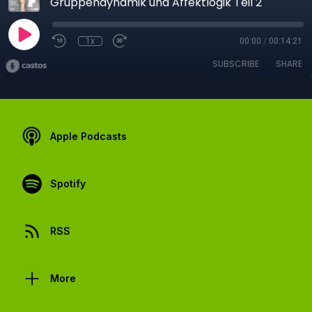
Gruppendynamik und Affektlogik Teil 2
1x
00:00
/
00:14:21
SUBSCRIBE
SHARE
Apple Podcasts
Spotify
RSS
More