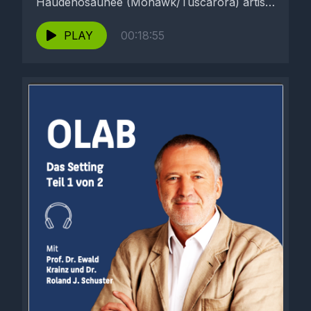
Haudenosaunee (Mohawk/Tuscarora) artist,
writer...
PLAY
00:18:55