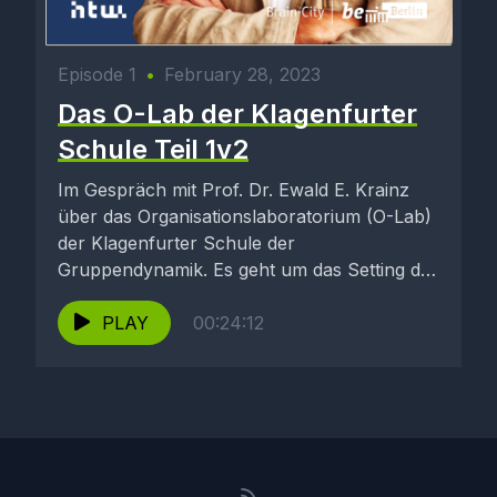
Episode 1
•
February 28, 2023
Das O-Lab der Klagenfurter
Schule Teil 1v2
Im Gespräch mit Prof. Dr. Ewald E. Krainz
über das Organisationslaboratorium (O-Lab)
der Klagenfurter Schule der
Gruppendynamik. Es geht um das Setting des
O-Lab...
PLAY
00:24:12