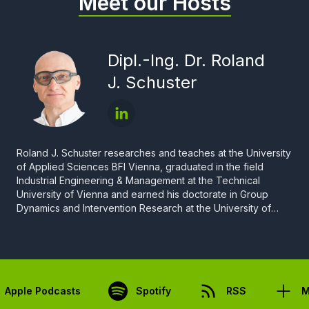
Meet our Hosts
Dipl.-Ing. Dr. Roland
J. Schuster
Roland J. Schuster researches and teaches at the University
of Applied Sciences BFI Vienna, graduated in the field
Industrial Engineering & Management at the Technical
University of Vienna and earned his doctorate in Group
Dynamics and Intervention Research at the University of
Klagenfurt in Carinthia. He is deputy head of the study
program Technical Sales and Distribution Management at
the University of Applied Sciences BFI Vienna (www.fh-
vie.ac.at) and furthermore runs a company for the
optimization of human communication (corefco e. U.,
Apple Podcasts
office@corefco.at
). R. J. Schuster is ifag®-certified group
Spotify
RSS
M
dynamic expert (www.ifag.at).