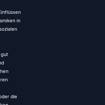
Einflüssen
amiken in
sozialen
 gut
nd
chen
eren
oder die