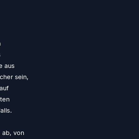
m
s
e aus
cher sein,
auf
mten
lls.
 ab, von