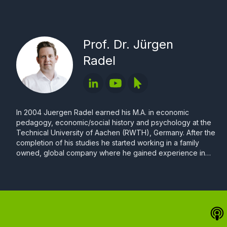
Prof. Dr. Jürgen
Radel
In 2004 Juergen Radel earned his M.A. in economic
pedagogy, economic/social history and psychology at the
Technical University of Aachen (RWTH), Germany. After the
completion of his studies he started working in a family
owned, global company where he gained experience in
various fields of human resources (HR). He focused onto
change management, training and development, diagnostics
and HR controlling. After having worked in the USA he was
responsible for HR Marketing & Campus Recruiting, as well
as for the support of all international subsidiaries and their
General Managers. He finished his PhD (Dr. phil.) besides his
full-time industry position in 2010, at the University of