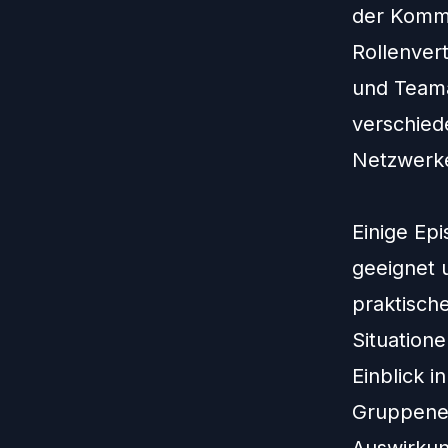
der Kommu
Rollenvert
und Teama
verschied
Netzwerke
Einige Ep
geeignet 
praktisch
Situation
Einblick 
Gruppenen