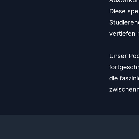
Auswirkun
Diese spez
Studieren
vertiefen
Unser Podc
fortgeschr
die faszi
zwischen