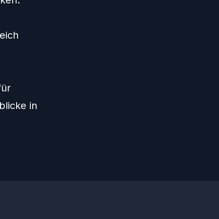
ken.
eich
für
licke in